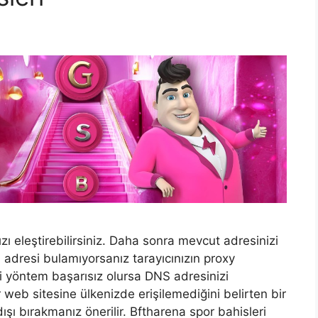
ı eleştirebilirsiniz. Daha sonra mevcut adresinizi
i adresi bulamıyorsanız tarayıcınızın proxy
ki yöntem başarısız olursa DNS adresinizi
r web sitesine ülkenizde erişilemediğini belirten bir
ışı bırakmanız önerilir. Bftharena spor bahisleri