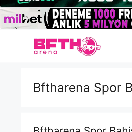
İçeriğe
atla
Bftharena Spor B
Bftharena Spor Bahis