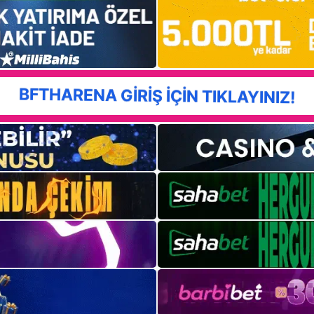
BFTHARENA GİRİŞ İÇİN TIKLAYINIZ!