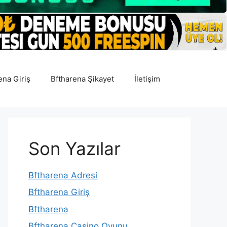
ena Giriş
Bftharena Şikayet
İletişim
Son Yazılar
Bftharena Adresi
Bftharena Giriş
Bftharena
Bftharena Casino Oyunu