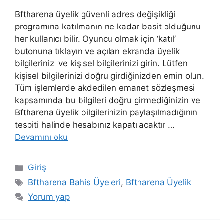
Bftharena üyelik güvenli adres değişikliği
programına katılmanın ne kadar basit olduğunu
her kullanıcı bilir. Oyuncu olmak için ‘katıl’
butonuna tıklayın ve açılan ekranda üyelik
bilgilerinizi ve kişisel bilgilerinizi girin. Lütfen
kişisel bilgilerinizi doğru girdiğinizden emin olun.
Tüm işlemlerde akdedilen emanet sözleşmesi
kapsamında bu bilgileri doğru girmediğinizin ve
Bftharena üyelik bilgilerinizin paylaşılmadığının
tespiti halinde hesabınız kapatılacaktır …
Devamını oku
Kategoriler
Giriş
Etiketler
Bftharena Bahis Üyeleri
,
Bftharena Üyelik
Yorum yap