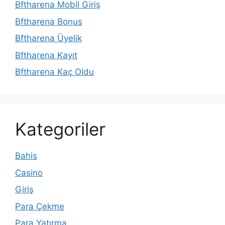
Bftharena Mobil Giriş
Bftharena Bonus
Bftharena Üyelik
Bftharena Kayıt
Bftharena Kaç Oldu
Kategoriler
Bahis
Casino
Giriş
Para Çekme
Para Yatırma