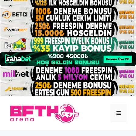
İçeriğe
atla
Menü