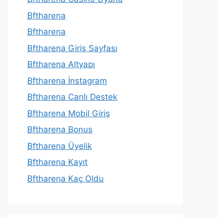
Bftharena
Bftharena
Bftharena Giriş Sayfası
Bftharena Altyapı
Bftharena İnstagram
Bftharena Canlı Destek
Bftharena Mobil Giriş
Bftharena Bonus
Bftharena Üyelik
Bftharena Kayıt
Bftharena Kaç Oldu