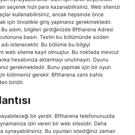
rı seçerek hızlı para kazanabilirsiniz. Web sitenizi
araçlar kullanabilirsiniz, ancak hepsinde önce
k için öncelikle giriş yapmanız gerekmektedir.
 Bu adım, bilgileri girdiğinizde Bftharena Adresi
n butonuna basın. Testin bu bölümünde sizden
ı adı istenecektir. Bu bölüme bu bilgiyi
nt web siteme kayıt olmuştur. Bu noktada mevcut
 banka hesabınıza aktarmayı unutmayın. Oyunu
anız gerekmektedir. Bunu yapmak için bir oyun
in bitirmeniz gerekir. Bftharena canlı bahis
n biridir.
lantısı
nayabileceği bir yerdir. Bftharena telefonunuzda
oynamanıza izin veren bir web sitesidir. Daha
da oynayabilirsiniz. Bu oyunları istediğiniz zaman