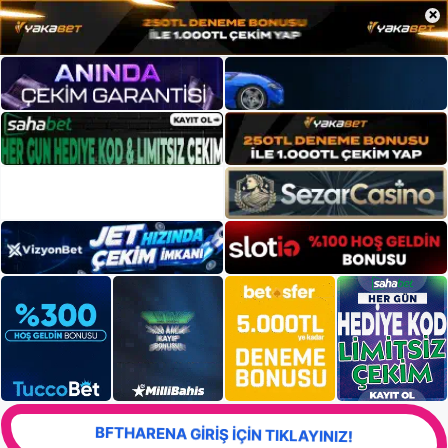
×
BFTHARENA GİRİŞ İÇİN TIKLAYINIZ!