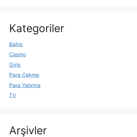
Kategoriler
Bahis
Casino
Giriş
Para Çekme
Para Yatırma
TV
Arşivler