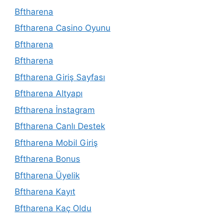
Bftharena
Bftharena Casino Oyunu
Bftharena
Bftharena
Bftharena Giriş Sayfası
Bftharena Altyapı
Bftharena İnstagram
Bftharena Canlı Destek
Bftharena Mobil Giriş
Bftharena Bonus
Bftharena Üyelik
Bftharena Kayıt
Bftharena Kaç Oldu